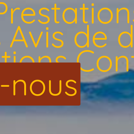
Prestation
s
Avis de 
ations
Con
-nous