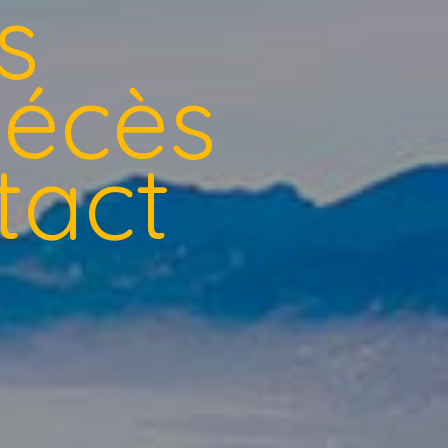
s
décès
tact