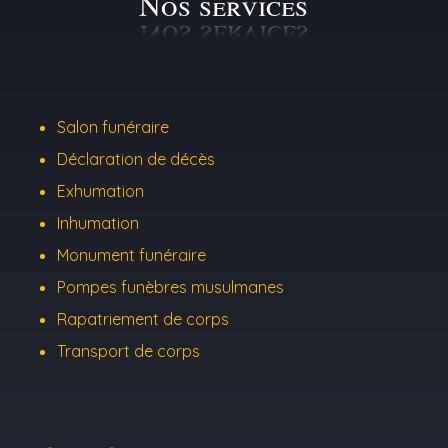
Nos services
Salon funéraire
Déclaration de décès
Exhumation
Inhumation
Monument funéraire
Pompes funèbres musulmanes
Rapatriement de corps
Transport de corps