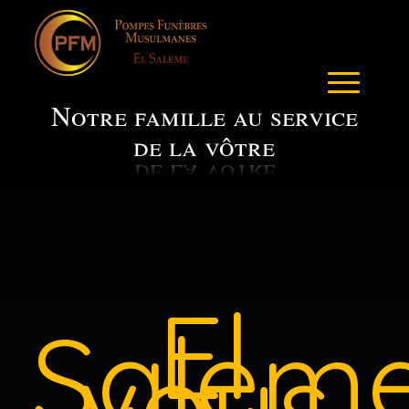
Notre famille au service
de la vôtre
El
Salem
vous